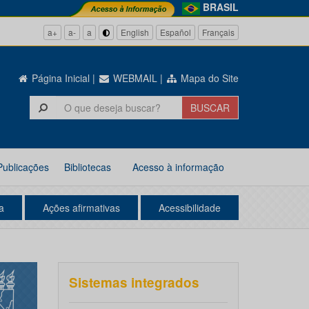
BRASIL
a+
a-
a
English
Español
Français
Página Inicial
|
WEBMAIL
|
Mapa do Site
Publicações
Bibliotecas
Acesso à informação
a
Ações afirmativas
Acessibilidade
Sistemas integrados