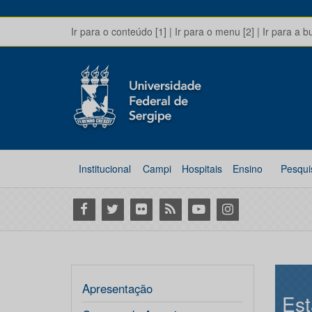
Ir para o conteúdo [1]
|
Ir para o menu [2]
|
Ir para a b
Institucional
Campi
Hospitais
Ensino
Pesqui
Facebook
Twitter
Flickr
RSS
Youtube
Instagram
Apresentação
Est