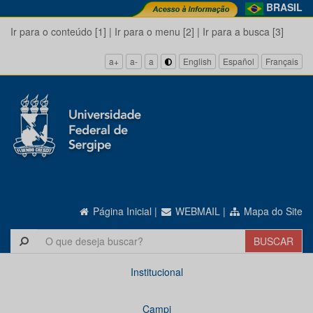
BRASIL
Ir para o conteúdo [1]
|
Ir para o menu [2]
|
Ir para a busca [3]
a+
a-
a
English
Español
Français
Página Inicial
|
WEBMAIL
|
Mapa do Site
Institucional
Campi