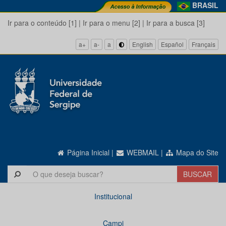
BRASIL
Ir para o conteúdo [1]
|
Ir para o menu [2]
|
Ir para a busca [3]
a+
a-
a
English
Español
Français
Página Inicial
|
WEBMAIL
|
Mapa do Site
Institucional
Campi