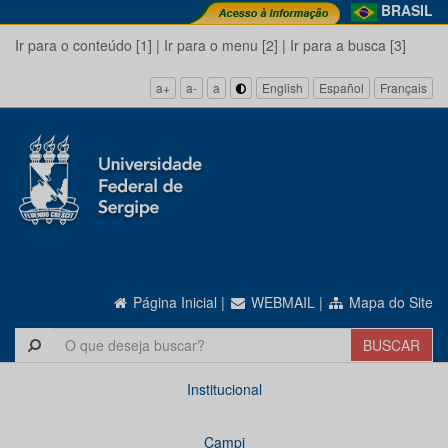
BRASIL
Ir para o conteúdo [1]
|
Ir para o menu [2]
|
Ir para a busca [3]
a+
a-
a
English
Español
Français
Página Inicial
|
WEBMAIL
|
Mapa do Site
Institucional
Campi